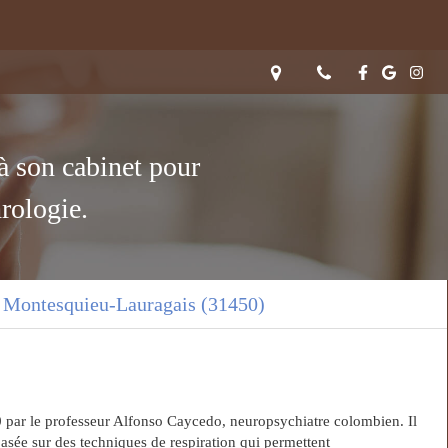
à son cabinet pour
rologie.
 Montesquieu-Lauragais (31450)
 par le professeur Alfonso Caycedo, neuropsychiatre colombien. Il
basée sur des techniques de respiration qui permettent