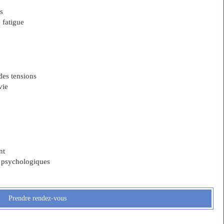
s
 fatigue
des tensions
vie
nt
t psychologiques
Prendre rendez-vous