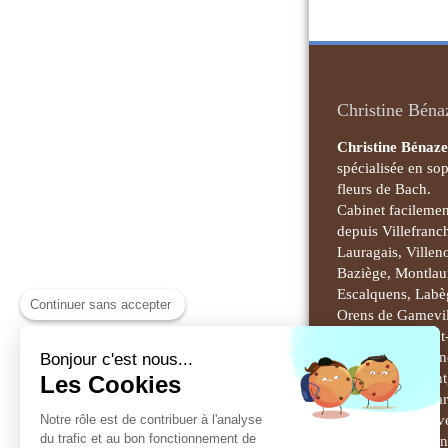
Christine Béna
Christine Bénaze
spécialisée en so
fleurs de Bach.
Cabinet facilemen
depuis Villefranc
Lauragais, Villen
Baziège, Montlaur
Escalquens, Labèg
Continuer sans accepter
Orens de Gamevil
Ramonville-Saint
Auzeville, Castan
Bonjour c'est nous...
Donneville, Mont
Les Cookies
Ayguesvives, Ga
Notre rôle est de contribuer à l'analyse
Nailloux, Auteriv
du trafic et au bon fonctionnement de
Venerque, le Vern