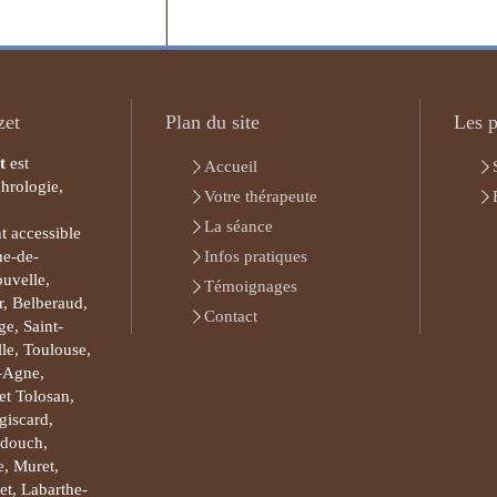
zet
Plan du site
Les p
t
est
Accueil
phrologie,
Votre thérapeute
La séance
t accessible
he-de-
Infos pratiques
ouvelle,
Témoignages
, Belberaud,
Contact
e, Saint-
le, Toulouse,
-Agne,
et Tolosan,
giscard,
rdouch,
e, Muret,
et, Labarthe-