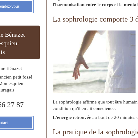
l'harmonisation entre le corps et le mental
rendez-vous
La sophrologie comporte 3 d
ne Bénazet
squieu-
is
ine Bénazet
ancien petit fossé
Montesquieu-
uragais
La sophrologie affirme que tout être humain p
66 27 87
condition qu'il en ait
conscience
.
L'énergie
retrouvée au bout de 20 minutes 
ntact
La pratique de la sophrologi