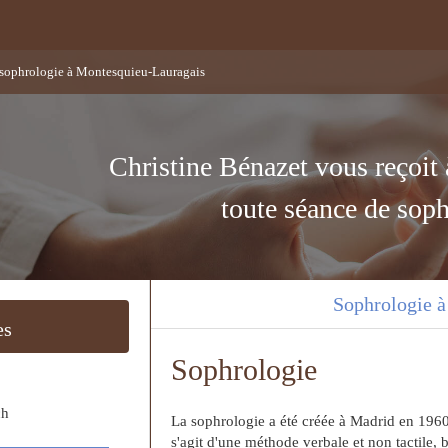
 sophrologie à Montesquieu-Lauragais
Christine Bénazet vous reçoit 
toute séance de soph
Sophrologie à
es
Sophrologie
ch
La sophrologie a été créée à Madrid en 1960
s'agit d'une méthode verbale et non tactile, 